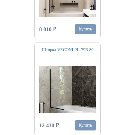
8 810 ₽
Купить
Шторка VECONI PL-79B 80
12 430 ₽
Купить