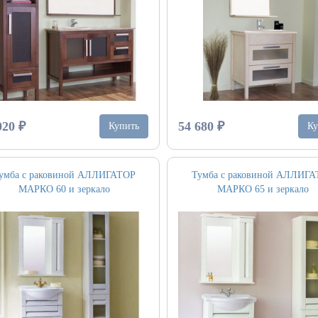
020 ₽
54 680 ₽
Купить
Ку
умба с раковиной АЛЛИГАТОР
Тумба с раковиной АЛЛИГ
МАРКО 60 и зеркало
МАРКО 65 и зеркало