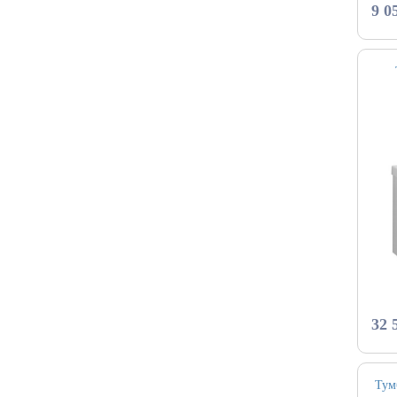
9 0
32 
Тум