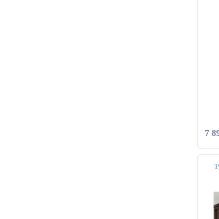
7 8
Т