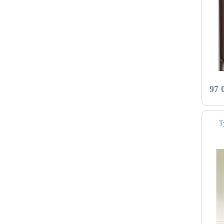
97 
Т