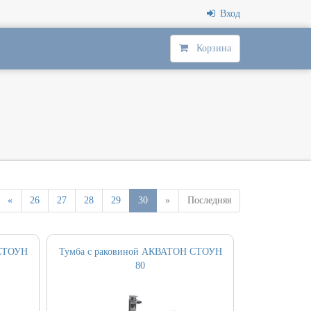
Вход
Корзина
«
26
27
28
29
30
»
Последняя
 СТОУН
Тумба с раковиной АКВАТОН СТОУН
80