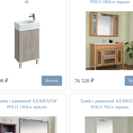
46
POLO 100A и зеркало
90 ₽
76 520 ₽
Купить
Ку
умба с раковиной АЛЛИГАТОР
Тумба с раковиной АЛЛИГ
POLO 130A и зеркало
POLO 70A и зеркало