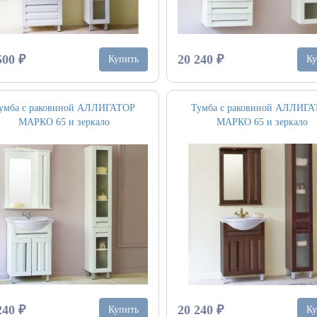
500 ₽
20 240 ₽
Купить
Ку
Тумба с раковиной АЛЛИГ
умба с раковиной АЛЛИГАТОР
МАРКО 65 и зеркало
МАРКО 65 и зеркало
20 240 ₽
240 ₽
Ку
Купить