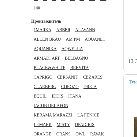
140
Светильники
Для би
Встрое
Полки
Для рак
Золото, бронза
Для ку
Внутре
Полоте
Клавиш
Производитель
Для ку
Бумаго
Компле
1MARKA
ABBER
ALAVANN
ALLEN BRAU
AM.PM
AQUANET
Наполь
Ершик
AQUANIKA
AQWELLA
На бор
Другие
ARMADI ART
BELBAGNO
Сифоны
Крючк
13 
BLACK&WHITE
BREVITA
Гигиен
Дозато
CAPRIGO
CERSANIT
CEZARES
Стойки
Тум
CLARBERG
COROZO
DREJA
EQUIL
IDDIS
ITANA
JACOB DELAFON
KERAMA MARAZZI
LA FENICE
LEMARK
MISTY
OPADIRIS
ORANGE
ORANS
OWL
RAVAK