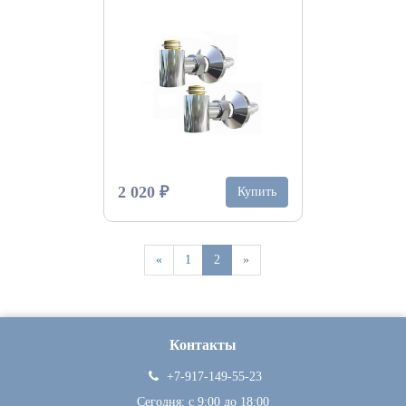
2 020 ₽
Купить
«
1
2
»
Контакты
+7-917-149-55-23
Сегодня: c 9:00 до 18:00