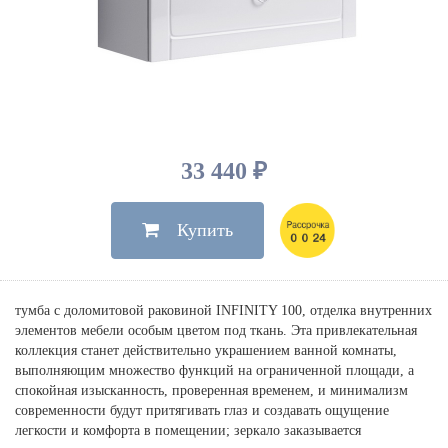
Душевые лейки, шланги
Электрические
Мыльницы
Инсталляции, клавиши
Для ванны
Встроенный верхний душ
Комплектующие
Стаканы
Для унитазов
Светильники
Для душа
Встроенные смесители для душа
Полки
Для раковин, биде, писсуаров
Золото, бронза
Для биде
Внутренние части
Полотенцедержатели
Клавиши смыва
Для кухни
Бумагодержатели
Комплект инсталляция и унитаз
Для кухни с выдвижным изливом
33 440 ₽
Ершики
Напольные для ванны и
Другие
настенные для раковины
Купить
Крючки
На борт ванны
Дозаторы
Сифоны, вентили,
принадлежности
Стойки
тумба с доломитовой раковиной INFINITY 100, отделка внутренних
Гигиенические наборы
элементов мебели особым цветом под ткань. Эта привлекательная
коллекция станет действительно украшением ванной комнаты,
выполняющим множество функций на ограниченной площади, а
спокойная изысканность, проверенная временем, и минимализм
современности будут притягивать глаз и создавать ощущение
легкости и комфорта в помещении; зеркало заказывается