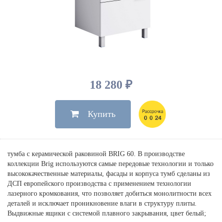
Душевые лейки, шланги
Электрические
Мыльницы
Инсталляции, клавиши
Для ванны
Встроенный верхний душ
Комплектующие
Стаканы
Для унитазов
Светильники
Для душа
Встроенные смесители для душа
Полки
Для раковин, биде, писсуаров
Золото, бронза
Для биде
Внутренние части
Полотенцедержатели
Клавиши смыва
Для кухни
Бумагодержатели
Комплект инсталляция и унитаз
Для кухни с выдвижным изливом
18 280 ₽
Ершики
Напольные для ванны и
Другие
настенные для раковины
Купить
Крючки
На борт ванны
Дозаторы
Сифоны, вентили,
принадлежности
Стойки
тумба с керамической раковиной BRIG 60. В производстве
Гигиенические наборы
коллекции Brig используются самые передовые технологии и только
высококачественные материалы, фасады и корпуса тумб сделаны из
ДСП европейского производства с применением технологии
лазерного кромкования, что позволяет добиться монолитности всех
деталей и исключает проникновение влаги в структуру плиты.
Выдвижные ящики с системой плавного закрывания, цвет белый;