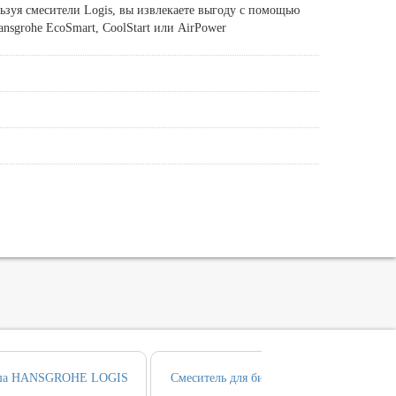
зуя смесители Logis, вы извлекаете выгоду с помощью
sgrohe EcoSmart, CoolStart или AirPower
душа HANSGROHE LOGIS
Смеситель для биде HANSGROHE LOGIS