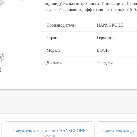
индивидуальные потребности. Инновации. Исполь
де
нные смесители для душа
овин, биде, писсуаров
ресурсосберегающих, эффективных технологий Han
хни
нние части
нцедержатели
и смыва
Производитель:
HANSGROHE
хни с выдвижным изливом
держатели
кт инсталляция и унитаз
Страна:
Германия
ные для ванны и настенные для раковины
и
т ванны
Модель:
LOGIS
, вентили, принадлежности
и
Доставка:
1 неделя
ические наборы
ры
Смеситель для раковины HANSGROHE
Смеситель для 
LOGIS