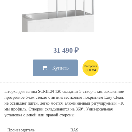
Душевые лейки, шланги
Электрические
Мыльницы
Инсталляции, клавиши
Для ванны
Встроенный верхний душ
Комплектующие
Стаканы
Для унитазов
Светильники
Для душа
Встроенные смесители для душа
Полки
Для раковин, биде, писсуаров
Золото, бронза
Для биде
Внутренние части
Полотенцедержатели
Клавиши смыва
Для кухни
Бумагодержатели
Комплект инсталляция и унитаз
Для кухни с выдвижным изливом
31 490 ₽
Ершики
Напольные для ванны и
Другие
настенные для раковины
Купить
Крючки
На борт ванны
Дозаторы
Сифоны, вентили,
принадлежности
Стойки
шторка для ванны SCREEN 120 складная 5-створчатая, закаленное
Гигиенические наборы
прозрачное 6-мм стекло с антиизвестковым покрытием Easy Clean,
не оставляет пятен, легко моется, алюминиевый регулируемый +10
мм профиль. Створки складываются на 360°. Универсальная
установка с левой или правой стороны
Производитель:
BAS