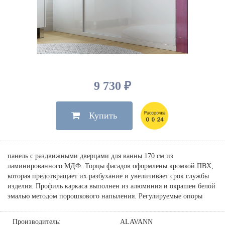
Душевые лейки, шланги
Электрические
Мыльницы
Инсталляции, клавиши
Для ванны
Встроенный верхний душ
Комплектующие
Стаканы
Для унитазов
Светильники
Для душа
Встроенные смесители для душа
Полки
Для раковин, биде, писсуаров
Золото, бронза
Для биде
Внутренние части
Полотенцедержатели
Клавиши смыва
Для кухни
Бумагодержатели
Комплект инсталляция и унитаз
Для кухни с выдвижным изливом
9 730 ₽
Ершики
Напольные для ванны и
Другие
настенные для раковины
Купить
Крючки
На борт ванны
Дозаторы
Сифоны, вентили,
принадлежности
Стойки
панель с раздвижными дверцами для ванны 170 см из
Гигиенические наборы
ламинированного МДФ. Торцы фасадов оформлены кромкой ПВХ,
которая предотвращает их разбухание и увеличивает срок службы
изделия. Профиль каркаса выполнен из алюминия и окрашен белой
эмалью методом порошкового напыления. Регулируемые опоры
Производитель:
ALAVANN