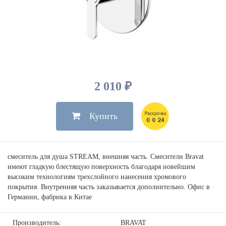
Душевые лейки, шланги
Электрические
Мыльницы
Инсталляции, клавиши
Для ванны
Встроенный верхний душ
Комплектующие
Стаканы
Для унитазов
Светильники
Для душа
Встроенные смесители для душа
Полки
Для раковин, биде, писсуаров
Золото, бронза
Для биде
Внутренние части
Полотенцедержатели
Клавиши смыва
Для кухни
Бумагодержатели
Комплект инсталляция и унитаз
Для кухни с выдвижным изливом
2 010 ₽
Ершики
Напольные для ванны и
Другие
настенные для раковины
Купить
Крючки
На борт ванны
Дозаторы
Сифоны, вентили,
принадлежности
Стойки
смеситель для душа STREAM, внешняя часть. Смесители Bravat
Гигиенические наборы
имеют гладкую блестящую поверхность благодаря новейшим
высоким технологиям трехслойного нанесения хромового
покрытия. Внутренняя часть заказывается дополнительно. Офис в
Германии, фабрика в Китае
Производитель:
BRAVAT