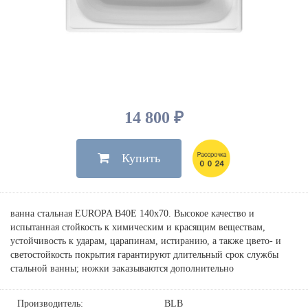
Душевые лейки, шланги
Электрические
Мыльницы
Инсталляции, клавиши
Для ванны
Встроенный верхний душ
Комплектующие
Стаканы
Для унитазов
Светильники
Для душа
Встроенные смесители для душа
Полки
Для раковин, биде, писсуаров
Золото, бронза
Для биде
Внутренние части
Полотенцедержатели
Клавиши смыва
Для кухни
Бумагодержатели
Комплект инсталляция и унитаз
Для кухни с выдвижным изливом
14 800 ₽
Ершики
Напольные для ванны и
Другие
настенные для раковины
Купить
Крючки
На борт ванны
Дозаторы
Сифоны, вентили,
принадлежности
Стойки
ванна стальная EUROPA B40E 140х70. Высокое качество и
Гигиенические наборы
испытанная стойкость к химическим и красящим веществам,
устойчивость к ударам, царапинам, истиранию, а также цвето- и
светостойкость покрытия гарантируют длительный срок службы
стальной ванны; ножки заказываются дополнительно
Производитель:
BLB