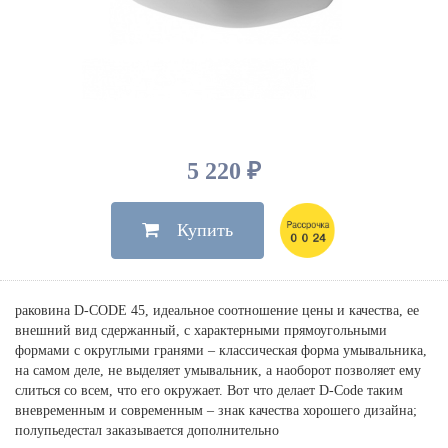
Душевые лейки, шланги
Электрические
Мыльницы
Инсталляции, клавиши
Для ванны
Встроенный верхний душ
Комплектующие
Стаканы
Для унитазов
Светильники
Для душа
Встроенные смесители для душа
Полки
Для раковин, биде, писсуаров
Золото, бронза
Для биде
Внутренние части
Полотенцедержатели
Клавиши смыва
Для кухни
Бумагодержатели
Комплект инсталляция и унитаз
Для кухни с выдвижным изливом
5 220 ₽
Ершики
Напольные для ванны и
Другие
настенные для раковины
Купить
Крючки
На борт ванны
Дозаторы
Сифоны, вентили,
принадлежности
Стойки
раковина D-CODE 45, идеальное соотношение цены и качества, ее
Гигиенические наборы
внешний вид сдержанный, с характерными прямоугольными
формами с округлыми гранями – классическая форма умывальника,
на самом деле, не выделяет умывальник, а наоборот позволяет ему
слиться со всем, что его окружает. Вот что делает D-Code таким
вневременным и современным – знак качества хорошего дизайна;
полупьедестал заказывается дополнительно