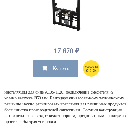
Душевые лейки, шланги
Электрические
Мыльницы
Инсталляции, клавиши
Для ванны
Встроенный верхний душ
Комплектующие
Стаканы
Для унитазов
Светильники
Для душа
Встроенные смесители для душа
Полки
Для раковин, биде, писсуаров
Золото, бронза
Для биде
Внутренние части
Полотенцедержатели
Клавиши смыва
Для кухни
Бумагодержатели
Комплект инсталляция и унитаз
Для кухни с выдвижным изливом
17 670 ₽
Ершики
Напольные для ванны и
Другие
настенные для раковины
Купить
Крючки
На борт ванны
Дозаторы
Сифоны, вентили,
принадлежности
Стойки
инсталляция для биде A105/1120, подключение смесителя ½”,
Гигиенические наборы
колено выпуска Ø50 мм. Благодаря универсальному техническому
решению можно регулировать крепления для различных продуктов
большинства производителей сантехники. Несущая конструкция
выполнена из железа, отвечает нормам, предписанным на нагрузку,
простая и быстрая установка