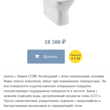
Душевые лейки, шланги
Электрические
Мыльницы
Инсталляции, клавиши
Для ванны
Встроенный верхний душ
Комплектующие
Стаканы
Для унитазов
Светильники
Для душа
Встроенные смесители для душа
Полки
Для раковин, биде, писсуаров
Золото, бронза
Для биде
Внутренние части
Полотенцедержатели
Клавиши смыва
Для кухни
Бумагодержатели
Комплект инсталляция и унитаз
Для кухни с выдвижным изливом
18 500 ₽
Ершики
Напольные для ванны и
Другие
настенные для раковины
Купить
Крючки
На борт ванны
Дозаторы
Сифоны, вентили,
принадлежности
Стойки
унитаз с бачком CUBE безободовый с четко очерченными линиями.
Гигиенические наборы
Фаянс нового поколения, обжиг при повышенных температурах. На
всю поверхность изделия нанесено специальное покрытие,
способствующее поддержанию поверхности в чистоте. Бачок с
нижним подводом воды, двухрежимный механизм слива 4,5/3 л.
Унитаз укомплектован ультратонким сиденьем с микролифтом и
быстросъемным механизмом из нержавеющей стали