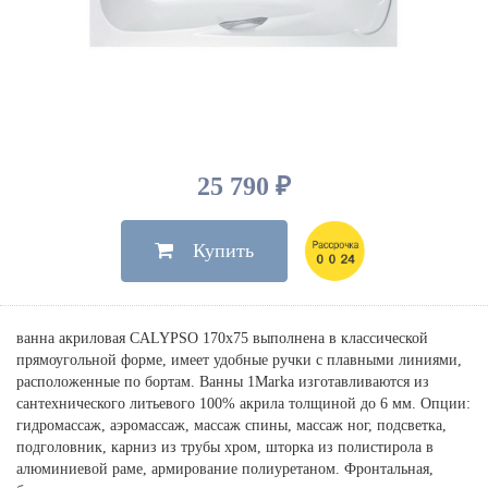
Душевые лейки, шланги
Электрические
Мыльницы
Инсталляции, клавиши
Для ванны
Встроенный верхний душ
Комплектующие
Стаканы
Для унитазов
Светильники
Для душа
Встроенные смесители для душа
Полки
Для раковин, биде, писсуаров
Золото, бронза
Для биде
Внутренние части
Полотенцедержатели
Клавиши смыва
Для кухни
Бумагодержатели
Комплект инсталляция и унитаз
Для кухни с выдвижным изливом
25 790 ₽
Ершики
Напольные для ванны и
Другие
настенные для раковины
Купить
Крючки
На борт ванны
Дозаторы
Сифоны, вентили,
принадлежности
Стойки
ванна акриловая CALYPSO 170х75 выполнена в классической
Гигиенические наборы
прямоугольной форме, имеет удобные ручки с плавными линиями,
расположенные по бортам. Ванны 1Мarka изготавливаются из
сантехнического литьевого 100% акрила толщиной до 6 мм. Опции:
гидромассаж, аэромассаж, массаж спины, массаж ног, подсветка,
подголовник, карниз из трубы хром, шторка из полистирола в
алюминиевой раме, армирование полиуретаном. Фронтальная,