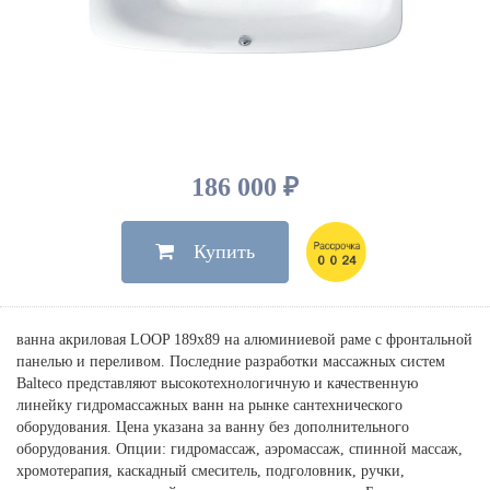
Душевые лейки, шланги
Электрические
Мыльницы
Инсталляции, клавиши
Для ванны
Встроенный верхний душ
Комплектующие
Стаканы
Для унитазов
Светильники
Для душа
Встроенные смесители для душа
Полки
Для раковин, биде, писсуаров
Золото, бронза
Для биде
Внутренние части
Полотенцедержатели
Клавиши смыва
Для кухни
Бумагодержатели
Комплект инсталляция и унитаз
Для кухни с выдвижным изливом
186 000 ₽
Ершики
Напольные для ванны и
Другие
настенные для раковины
Купить
Крючки
На борт ванны
Дозаторы
Сифоны, вентили,
принадлежности
Стойки
ванна акриловая LOOP 189х89 на алюминиевой раме с фронтальной
Гигиенические наборы
панелью и переливом. Последние разработки массажных систем
Balteco представляют высокотехнологичную и качественную
линейку гидромассажных ванн на рынке сантехнического
оборудования. Цена указана за ванну без дополнительного
оборудования. Опции: гидромассаж, аэромассаж, спинной массаж,
хромотерапия, каскадный смеситель, подголовник, ручки,