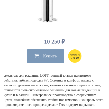
Душевые лейки, шланги
Электрические
Мыльницы
Инсталляции, клавиши
Для ванны
Встроенный верхний душ
Комплектующие
Стаканы
Для унитазов
Светильники
Для душа
Встроенные смесители для душа
Полки
Для раковин, биде, писсуаров
Золото, бронза
Для биде
Внутренние части
Полотенцедержатели
Клавиши смыва
Для кухни
Бумагодержатели
Комплект инсталляция и унитаз
Для кухни с выдвижным изливом
10 250 ₽
Ершики
Напольные для ванны и
Другие
настенные для раковины
Купить
Крючки
На борт ванны
Дозаторы
Сифоны, вентили,
принадлежности
Стойки
смеситель для раковины LOFT, донный клапан нажимного
Гигиенические наборы
действия, гибкая подводка ⅜”. Эстетика и комфорт, наряду с
высоким уровнем технологии, являются главными приоритетами,
становится быть оптимальным решением для новых тенденций в
кухне и в ванной. Интегральное производство в современных
цехах, способных обеспечить стабильное качество и контроль всего
производственного процесса делают Tres лидером на рынке с