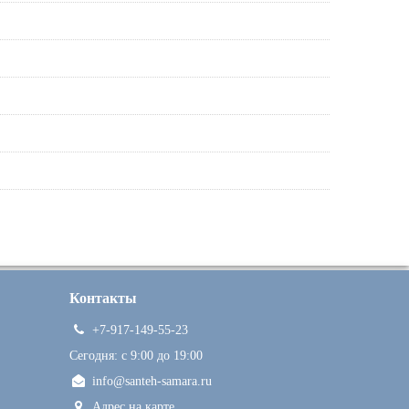
Контакты
+7-917-149-55-23
Сегодня: c 9:00 до 19:00
info@santeh-samara.ru
Адрес на карте