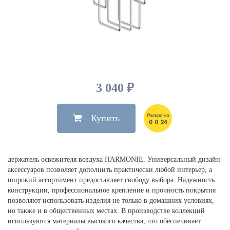
Душевые лейки, шланги
Электрические
Мыльницы
Инсталляции, клавиши
Для ванны
Встроенный верхний душ
Комплектующие
Стаканы
Для унитазов
Светильники
Для душа
Встроенные смесители для душа
Полки
Для раковин, биде, писсуаров
Золото, бронза
Для биде
Внутренние части
Полотенцедержатели
Клавиши смыва
Для кухни
Бумагодержатели
Комплект инсталляция и унитаз
Для кухни с выдвижным изливом
3 040 ₽
Ершики
Напольные для ванны и
Другие
настенные для раковины
Купить
Крючки
На борт ванны
Дозаторы
Сифоны, вентили,
принадлежности
Стойки
держатель освежителя воздуха HARMONIE. Универсальный дизайн
Гигиенические наборы
аксессуаров позволяет дополнить практически любой интерьер, а
широкий ассортимент предоставляет свободу выбора. Надежность
конструкции, профессиональное крепление и прочность покрытия
позволяют использовать изделия не только в домашних условиях,
но также и в общественных местах. В производстве коллекций
используются материалы высокого качества, что обеспечивает