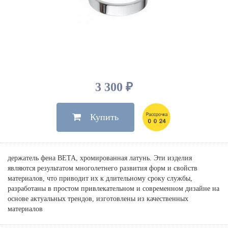
Душевые лейки, шланги
Электрические
Мыльницы
Инсталляции, клавиши
Для ванны
Встроенный верхний душ
Комплектующие
Стаканы
Для унитазов
Светильники
Для душа
Встроенные смесители для душа
Полки
Для раковин, биде, писсуаров
Золото, бронза
Для биде
Внутренние части
Полотенцедержатели
Клавиши смыва
Для кухни
Бумагодержатели
Комплект инсталляция и унитаз
Для кухни с выдвижным изливом
3 300 ₽
Ершики
Напольные для ванны и
Другие
настенные для раковины
Купить
Крючки
На борт ванны
Дозаторы
Сифоны, вентили,
принадлежности
Стойки
держатель фена BETA, хромированная латунь. Эти изделия
Гигиенические наборы
являются результатом многолетнего развития форм и свойств
материалов, что приводит их к длительному сроку службы,
разработаны в простом привлекательном и современном дизайне на
основе актуальных трендов, изготовлены из качественных
материалов