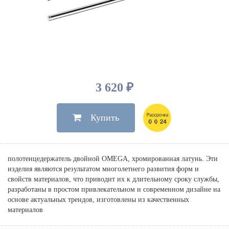
Душевые лейки, шланги
Электрические
Мыльницы
Инсталляции, клавиши
Для ванны
Встроенный верхний душ
Комплектующие
Стаканы
Для унитазов
Светильники
Для душа
Встроенные смесители для душа
Полки
Для раковин, биде, писсуаров
Золото, бронза
Для биде
Внутренние части
Полотенцедержатели
Клавиши смыва
Для кухни
Бумагодержатели
Комплект инсталляция и унитаз
Для кухни с выдвижным изливом
3 620 ₽
Ершики
Напольные для ванны и
Другие
настенные для раковины
Купить
Крючки
На борт ванны
Дозаторы
Сифоны, вентили,
принадлежности
Стойки
полотенцедержатель двойной OMEGA, хромированная латунь. Эти
Гигиенические наборы
изделия являются результатом многолетнего развития форм и
свойств материалов, что приводит их к длительному сроку службы,
разработаны в простом привлекательном и современном дизайне на
основе актуальных трендов, изготовлены из качественных
материалов