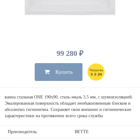
Душевые лейки, шланги
Электрические
Мыльницы
Инсталляции, клавиши
Для ванны
Встроенный верхний душ
Комплектующие
Стаканы
Для унитазов
Светильники
Для душа
Встроенные смесители для душа
Полки
Для раковин, биде, писсуаров
Золото, бронза
Для биде
Внутренние части
Полотенцедержатели
Клавиши смыва
Для кухни
Бумагодержатели
Комплект инсталляция и унитаз
Для кухни с выдвижным изливом
99 280 ₽
Ершики
Напольные для ванны и
Другие
настенные для раковины
Купить
Крючки
На борт ванны
Дозаторы
Сифоны, вентили,
принадлежности
Стойки
ванна стальная ONE 190х90, сталь-эмаль 3,5 мм, с шумоизоляцией.
Гигиенические наборы
Эмалированная поверхность обладает необыкновенным блеском и
абсолютно гигиенична. Сохраняет свои внешние и гигиенические
характеристики на протяжении всего срока службы
Производитель:
BETTE