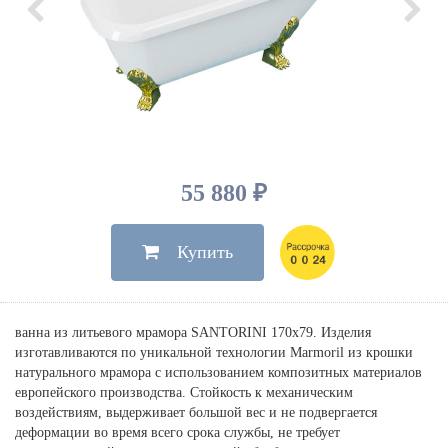
Душевые лейки, шланги
Электрические
Мыльницы
Инсталляции, клавиши
Для ванны
Встроенный верхний душ
Комплектующие
Стаканы
Для унитазов
Светильники
Для душа
Встроенные смесители для душа
Полки
Для раковин, биде, писсуаров
Золото, бронза
Для биде
Внутренние части
Полотенцедержатели
Клавиши смыва
Для кухни
Бумагодержатели
Комплект инсталляция и унитаз
Для кухни с выдвижным изливом
Ершики
Напольные для ванны и
55 880 ₽
Другие
настенные для раковины
Крючки
На борт ванны
Купить
Дозаторы
Сифоны, вентили,
принадлежности
Стойки
Гигиенические наборы
ванна из литьевого мрамора SANTORINI 170х79. Изделия
изготавливаются по уникальной технологии Marmoril из крошки
натурального мрамора с использованием композитных материалов
европейского производства. Стойкость к механическим
воздействиям, выдерживает большой вес и не подвергается
деформации во время всего срока службы, не требует