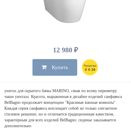
Душевые лейки, шланги
Электрические
Мыльницы
Инсталляции, клавиши
Для ванны
Встроенный верхний душ
Комплектующие
Стаканы
Для унитазов
Светильники
Для душа
Встроенные смесители для душа
Полки
Для раковин, биде, писсуаров
Золото, бронза
Для биде
Внутренние части
Полотенцедержатели
Клавиши смыва
Для кухни
Бумагодержатели
Комплект инсталляция и унитаз
Для кухни с выдвижным изливом
12 980 ₽
Ершики
Напольные для ванны и
Другие
настенные для раковины
Купить
Крючки
На борт ванны
Дозаторы
Сифоны, вентили,
принадлежности
Стойки
унитаз для скрытого бачка MARINO, смыв по всему периметру
Гигиенические наборы
чаши унитаза. Красота, выраженная в дизайне изделий санфаянса
BelBagno продолжает концепцию "Красивые ванные комнаты".
Каждая серия санфаянса воплощает собой не только элегантное
стилевое решение, но и отличается традиционным качеством,
характерным для всех изделий BelBagno; сиденье заказывается
дополнительно