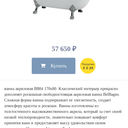
Душевые лейки, шланги
Электрические
Мыльницы
Инсталляции, клавиши
Для ванны
Встроенный верхний душ
Комплектующие
Стаканы
Для унитазов
Светильники
Для душа
Встроенные смесители для душа
Полки
Для раковин, биде, писсуаров
Золото, бронза
Для биде
Внутренние части
Полотенцедержатели
Клавиши смыва
Для кухни
Бумагодержатели
Комплект инсталляция и унитаз
Для кухни с выдвижным изливом
57 650 ₽
Ершики
Напольные для ванны и
Другие
настенные для раковины
Купить
Крючки
На борт ванны
Дозаторы
Сифоны, вентили,
принадлежности
Стойки
ванна акриловая BB04 170х80. Классический интерьер прекрасно
Гигиенические наборы
дополняет роскошная свободностоящая акриловая ванна BelBagno.
Сложная форма ванны подчеркивает ее элегантность, создает
атмосферу красоты и роскоши. Ванны изготовлены из
толстостенного высококачественного акрила, который за счет своей
низкой теплопроводности, значительно повышает комфорт
принятия ванн и предоставляет массу удовольствия своим