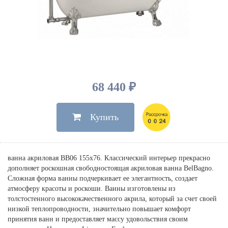
Душевые лейки, шланги
Электрические
Мыльницы
Инсталляции, клавиши
Для ванны
Встроенный верхний душ
Комплектующие
Стаканы
Для унитазов
Светильники
Для душа
Встроенные смесители для душа
Полки
Для раковин, биде, писсуаров
Золото, бронза
Для биде
Внутренние части
Полотенцедержатели
Клавиши смыва
Для кухни
Бумагодержатели
Комплект инсталляция и унитаз
Для кухни с выдвижным изливом
68 440 ₽
Ершики
Напольные для ванны и
Другие
настенные для раковины
Купить
Крючки
На борт ванны
Дозаторы
Сифоны, вентили,
принадлежности
Стойки
ванна акриловая BB06 155х76. Классический интерьер прекрасно
Гигиенические наборы
дополняет роскошная свободностоящая акриловая ванна BelBagno.
Сложная форма ванны подчеркивает ее элегантность, создает
атмосферу красоты и роскоши. Ванны изготовлены из
толстостенного высококачественного акрила, который за счет своей
низкой теплопроводности, значительно повышает комфорт
принятия ванн и предоставляет массу удовольствия своим