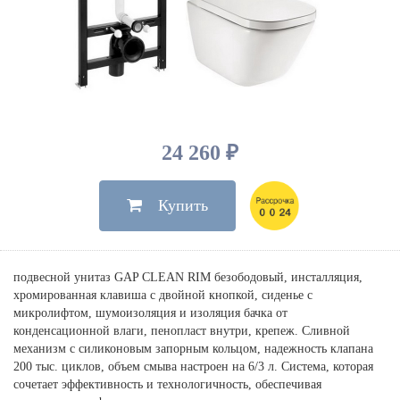
Душевые лейки, шланги
Электрические
Мыльницы
Инсталляции, клавиши
Для ванны
Встроенный верхний душ
Комплектующие
Стаканы
Для унитазов
Светильники
Для душа
Встроенные смесители для душа
Полки
Для раковин, биде, писсуаров
Золото, бронза
Для биде
Внутренние части
Полотенцедержатели
Клавиши смыва
Для кухни
Бумагодержатели
Комплект инсталляция и унитаз
Для кухни с выдвижным изливом
24 260 ₽
Ершики
Напольные для ванны и
Другие
настенные для раковины
Купить
Крючки
На борт ванны
Дозаторы
Сифоны, вентили,
принадлежности
Стойки
подвесной унитаз GAP CLEAN RIM безободовый, инсталляция,
Гигиенические наборы
хромированная клавиша с двойной кнопкой, сиденье с
микролифтом, шумоизоляция и изоляция бачка от
конденсационной влаги, пенопласт внутри, крепеж. Сливной
механизм с силиконовым запорным кольцом, надежность клапана
200 тыс. циклов, объем смыва настроен на 6/3 л. Система, которая
сочетает эффективность и технологичность, обеспечивая