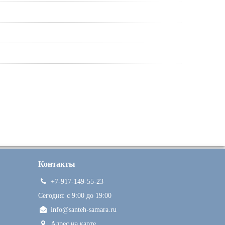
Контакты
+7-917-149-55-23
Сегодня: c 9:00 до 19:00
info@santeh-samara.ru
Адрес на карте