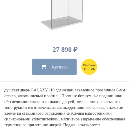
Душевые лейки, шланги
Электрические
Мыльницы
Инсталляции, клавиши
Для ванны
Встроенный верхний душ
Комплектующие
Стаканы
Для унитазов
Светильники
Для душа
Встроенные смесители для душа
Полки
Для раковин, биде, писсуаров
Золото, бронза
Для биде
Внутренние части
Полотенцедержатели
Клавиши смыва
Для кухни
Бумагодержатели
Комплект инсталляция и унитаз
Для кухни с выдвижным изливом
27 890 ₽
Ершики
Напольные для ванны и
Другие
настенные для раковины
Купить
Крючки
На борт ванны
Дозаторы
Сифоны, вентили,
принадлежности
Стойки
душевая дверь GALAXY 110 сдвижная, закаленное прозрачное 6-мм
Гигиенические наборы
стекло, алюминиевый профиль. Плавные бесшумные подшипники
обеспечивают тихое открывание дверей, металлические элементы
конструкции изготовлены из антикоррозионного сплава, стыковые
элементы стеклянного ограждения снабжены влагостойкими
силиконовыми уплотнителями, магнитное закрывание обеспечивает
герметичное прилегание дверей. Поддон заказывается