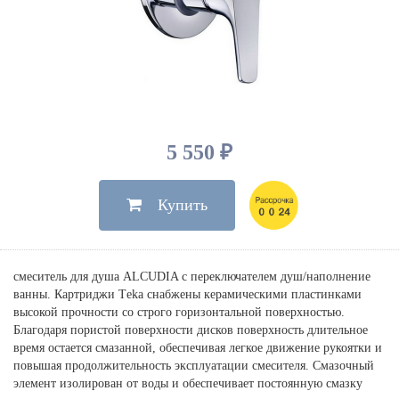
Душевые лейки, шланги
Электрические
Мыльницы
Инсталляции, клавиши
Для ванны
Встроенный верхний душ
Комплектующие
Стаканы
Для унитазов
Светильники
Для душа
Встроенные смесители для душа
Полки
Для раковин, биде, писсуаров
Золото, бронза
Для биде
Внутренние части
Полотенцедержатели
Клавиши смыва
Для кухни
Бумагодержатели
Комплект инсталляция и унитаз
Для кухни с выдвижным изливом
5 550 ₽
Ершики
Напольные для ванны и
Другие
настенные для раковины
Купить
Крючки
На борт ванны
Дозаторы
Сифоны, вентили,
принадлежности
Стойки
смеситель для душа ALCUDIA с переключателем душ/наполнение
Гигиенические наборы
ванны. Картриджи Тeka снабжены керамическими пластинками
высокой прочности со строго горизонтальной поверхностью.
Благодаря пористой поверхности дисков поверхность длительное
время остается смазанной, обеспечивая легкое движение рукоятки и
повышая продолжительность эксплуатации смесителя. Смазочный
элемент изолирован от воды и обеспечивает постоянную смазку