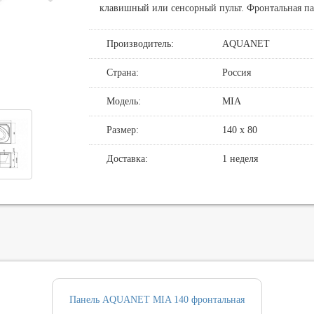
клавишный или сенсорный пульт. Фронтальная па
де
нные смесители для душа
овин, биде, писсуаров
Производитель:
AQUANET
хни
нние части
нцедержатели
и смыва
хни с выдвижным изливом
держатели
кт инсталляция и унитаз
Страна:
Россия
ные для ванны и настенные для раковины
и
Модель:
MIA
т ванны
Размер:
140 х 80
, вентили, принадлежности
и
Доставка:
1 неделя
ические наборы
ры
Панель AQUANET MIA 140 фронтальная