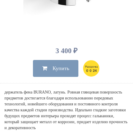
Душевые лейки, шланги
Электрические
Мыльницы
Инсталляции, клавиши
Для ванны
Встроенный верхний душ
Комплектующие
Стаканы
Для унитазов
Светильники
Для душа
Встроенные смесители для душа
Полки
Для раковин, биде, писсуаров
Золото, бронза
Для биде
Внутренние части
Полотенцедержатели
Клавиши смыва
Для кухни
Бумагодержатели
Комплект инсталляция и унитаз
Для кухни с выдвижным изливом
3 400 ₽
Ершики
Напольные для ванны и
Другие
настенные для раковины
Купить
Крючки
На борт ванны
Дозаторы
Сифоны, вентили,
принадлежности
Стойки
держатель фена BURANO, латунь. Ровная глянцевая поверхность
Гигиенические наборы
предметов достигается благодаря использованию передовых
технологий, новейшего оборудования и постоянного контроля
качества каждой стадии производства. Идеально гладкие заготовки
будущих предметов интерьера проходят процесс гальваники,
который защищает металл от коррозии, придает изделию прочность
и декоративность