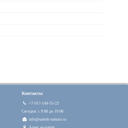
Контакты
+7-917-149-55-23
Сегодня: c 9:00 до 19:00
info@santeh-samara.ru
Адрес на карте