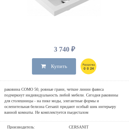
Душевые лейки, шланги
Электрические
Мыльницы
Инсталляции, клавиши
Для ванны
Встроенный верхний душ
Комплектующие
Стаканы
Для унитазов
Светильники
Для душа
Встроенные смесители для душа
Полки
Для раковин, биде, писсуаров
Золото, бронза
Для биде
Внутренние части
Полотенцедержатели
Клавиши смыва
Для кухни
Бумагодержатели
Комплект инсталляция и унитаз
Для кухни с выдвижным изливом
3 740 ₽
Ершики
Напольные для ванны и
Другие
настенные для раковины
Купить
Крючки
На борт ванны
Дозаторы
Сифоны, вентили,
принадлежности
Стойки
раковина COMO 50, ровные грани, четкие линии фаянса
Гигиенические наборы
подчеркнут индивидуальность любой мебели. Сегодня раковины
для столешницы - на пике моды, элегантные формы и
ослепительная белизна Cersanit придают особый шик интерьеру
ванной комнаты. Не комплектуется пьедесталом
Производитель:
CERSANIT