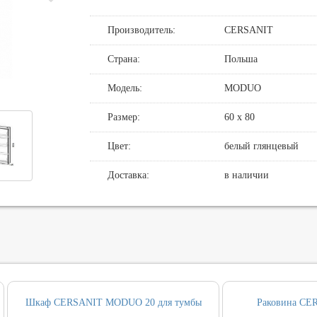
де
нные смесители для душа
овин, биде, писсуаров
Производитель:
CERSANIT
хни
нние части
нцедержатели
и смыва
Страна:
Польша
хни с выдвижным изливом
держатели
кт инсталляция и унитаз
Модель:
MODUO
ные для ванны и настенные для раковины
и
т ванны
Размер:
60 х 80
, вентили, принадлежности
и
Цвет:
белый глянцевый
ические наборы
ры
Доставка:
в наличии
Шкаф CERSANIT MODUO 20 для тумбы
Раковина C