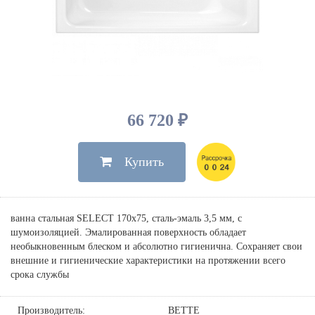
Душевые лейки, шланги
Электрические
Мыльницы
Инсталляции, клавиши
Для ванны
Встроенный верхний душ
Комплектующие
Стаканы
Для унитазов
Светильники
Для душа
Встроенные смесители для душа
Полки
Для раковин, биде, писсуаров
Золото, бронза
Для биде
Внутренние части
Полотенцедержатели
Клавиши смыва
Для кухни
Бумагодержатели
Комплект инсталляция и унитаз
Для кухни с выдвижным изливом
66 720 ₽
Ершики
Напольные для ванны и
Другие
настенные для раковины
Купить
Крючки
На борт ванны
Дозаторы
Сифоны, вентили,
принадлежности
Стойки
ванна стальная SELECT 170х75, сталь-эмаль 3,5 мм, с
Гигиенические наборы
шумоизоляцией. Эмалированная поверхность обладает
необыкновенным блеском и абсолютно гигиенична. Сохраняет свои
внешние и гигиенические характеристики на протяжении всего
срока службы
Производитель:
BETTE