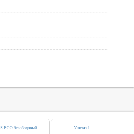
S EGO безободовый
Унитаз KERASAN EGO