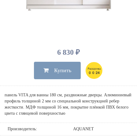
Душевые лейки, шланги
Электрические
Мыльницы
Инсталляции, клавиши
Для ванны
Встроенный верхний душ
Комплектующие
Стаканы
Для унитазов
Светильники
Для душа
Встроенные смесители для душа
Полки
Для раковин, биде, писсуаров
Золото, бронза
Для биде
Внутренние части
Полотенцедержатели
Клавиши смыва
Для кухни
Бумагодержатели
Комплект инсталляция и унитаз
Для кухни с выдвижным изливом
6 830 ₽
Ершики
Напольные для ванны и
Другие
настенные для раковины
Купить
Крючки
На борт ванны
Дозаторы
Сифоны, вентили,
принадлежности
Стойки
панель VITA для ванны 180 см, раздвижные дверцы. Алюминиевый
Гигиенические наборы
профиль толщиной 2 мм со специальной конструкцией ребер
жесткости. МДФ толщиной 16 мм, покрытие плёнкой ПВХ белого
цвета с глянцевой поверхностью
Производитель:
AQUANET