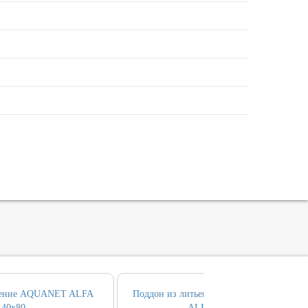
дение AQUANET ALFA
Поддон из литьевого мрамора AQUANET
140х80
ALFA CUBE 90