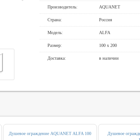
Производитель:
AQUANET
де
нные смесители для душа
овин, биде, писсуаров
хни
нние части
нцедержатели
и смыва
Страна:
Россия
хни с выдвижным изливом
держатели
кт инсталляция и унитаз
Модель:
ALFA
ные для ванны и настенные для раковины
и
Размер:
100 х 200
т ванны
Доставка:
в наличии
, вентили, принадлежности
и
ические наборы
ры
Душевое ограждение AQUANET ALFA 100
Душевое ограж