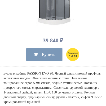
Душевые лейки, шланги
Электрические
Мыльницы
Инсталляции, клавиши
Для ванны
Встроенный верхний душ
Комплектующие
Стаканы
Для унитазов
Светильники
Для душа
Встроенные смесители для душа
Полки
Для раковин, биде, писсуаров
Золото, бронза
Для биде
Внутренние части
Полотенцедержатели
Клавиши смыва
Для кухни
Бумагодержатели
Комплект инсталляция и унитаз
Для кухни с выдвижным изливом
39 840 ₽
Ершики
Напольные для ванны и
Другие
настенные для раковины
Купить
Крючки
На борт ванны
Дозаторы
Сифоны, вентили,
принадлежности
Стойки
душевая кабина PASSION EVO 90. Черный алюминиевый профиль,
Гигиенические наборы
акриловый поддон. Фиксация кабины к стене: Закаленное
тонированное серое 5-мм стекло, задние стенки белые. Полка из
прозрачного стекла с креплением: Смеситель, душевой гарнитур с
1-режимной лейкой, шланг ПВХ 150 см черного цвета, Ролики
двойной сверху, ординарный снизу, ручки - пластик, сифон 90 мм с
хромированной крышкой