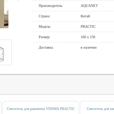
Производитель:
AQUANET
де
нные смесители для душа
овин, биде, писсуаров
хни
нние части
нцедержатели
и смыва
Страна:
Китай
хни с выдвижным изливом
держатели
кт инсталляция и унитаз
Модель:
PRACTIC
ные для ванны и настенные для раковины
и
Размер:
160 х 150
т ванны
Доставка:
в наличии
, вентили, принадлежности
и
ические наборы
ры
Смеситель для раковины VIDIMA PRACTIC
Смеситель для 