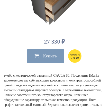
Душевые лейки, шланги
Электрические
Мыльницы
Инсталляции, клавиши
Для ванны
Встроенный верхний душ
Комплектующие
Стаканы
Для унитазов
Светильники
Для душа
Встроенные смесители для душа
Полки
Для раковин, биде, писсуаров
Золото, бронза
Для биде
Внутренние части
Полотенцедержатели
Клавиши смыва
Для кухни
Бумагодержатели
Комплект инсталляция и унитаз
Для кухни с выдвижным изливом
27 330 ₽
Ершики
Напольные для ванны и
Другие
настенные для раковины
Купить
Крючки
На борт ванны
Дозаторы
Сифоны, вентили,
принадлежности
Стойки
тумба с керамической раковиной GAULA 80. Продукция 1Marka
Гигиенические наборы
зарекомендовала себя высоким качеством и конкурентоспособной
ценой, создавая изделия европейского качества, не уступающего
высоким стандартам мировых брендов. Современные технологии,
наличие собственного конструкторского бюро, новейшее
оборудование гарантируют высокое качество продукции. Цвет
графит тактильный матовый. Зеркало заказывается дополнительно