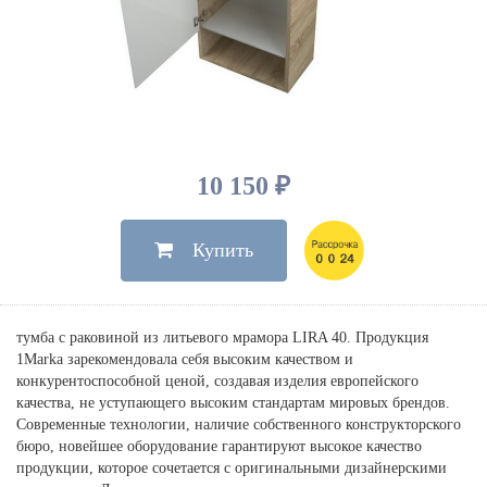
Душевые лейки, шланги
Электрические
Мыльницы
Инсталляции, клавиши
Для ванны
Встроенный верхний душ
Комплектующие
Стаканы
Для унитазов
Светильники
Для душа
Встроенные смесители для душа
Полки
Для раковин, биде, писсуаров
Золото, бронза
Для биде
Внутренние части
Полотенцедержатели
Клавиши смыва
Для кухни
Бумагодержатели
Комплект инсталляция и унитаз
Для кухни с выдвижным изливом
10 150 ₽
Ершики
Напольные для ванны и
Другие
настенные для раковины
Купить
Крючки
На борт ванны
Дозаторы
Сифоны, вентили,
принадлежности
Стойки
тумба с раковиной из литьевого мрамора LIRA 40. Продукция
Гигиенические наборы
1Marka зарекомендовала себя высоким качеством и
конкурентоспособной ценой, создавая изделия европейского
качества, не уступающего высоким стандартам мировых брендов.
Современные технологии, наличие собственного конструкторского
бюро, новейшее оборудование гарантируют высокое качество
продукции, которое сочетается с оригинальными дизайнерскими