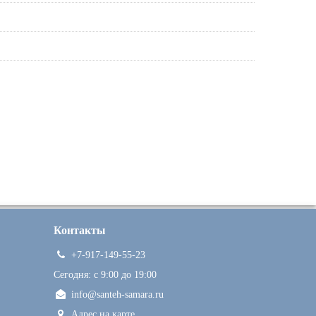
Контакты
+7-917-149-55-23
Сегодня: c 9:00 до 19:00
info@santeh-samara.ru
Адрес на карте