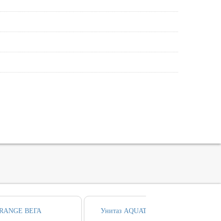
RANGE ВЕГА
Унитаз AQUATEK ВЕГА безободовый