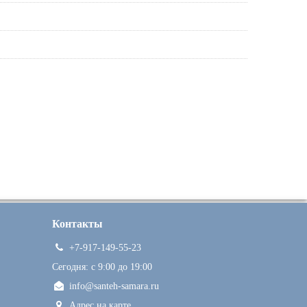
Контакты
+7-917-149-55-23
Сегодня: c 9:00 до 19:00
info@santeh-samara.ru
Адрес на карте