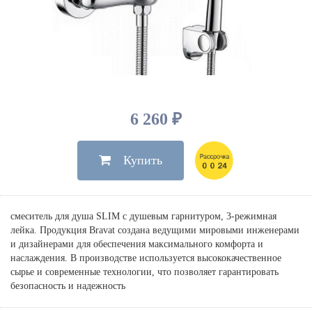
Душевые лейки, шланги
Электрические
Мыльницы
Инсталляции, клавиши
Для ванны
Встроенный верхний душ
Комплектующие
Стаканы
Для унитазов
Светильники
Для душа
Встроенные смесители для душа
Полки
Для раковин, биде, писсуаров
Золото, бронза
Для биде
Внутренние части
Полотенцедержатели
Клавиши смыва
Для кухни
Бумагодержатели
Комплект инсталляция и унитаз
Для кухни с выдвижным изливом
6 260 ₽
Ершики
Напольные для ванны и
Другие
настенные для раковины
Купить
Крючки
На борт ванны
Дозаторы
Сифоны, вентили,
принадлежности
Стойки
смеситель для душа SLIM с душевым гарнитуром, 3-режимная
Гигиенические наборы
лейка. Продукция Вravat создана ведущими мировыми инженерами
и дизайнерами для обеспечения максимального комфорта и
наслаждения. В производстве используется высококачественное
сырье и современные технологии, что позволяет гарантировать
безопасность и надежность