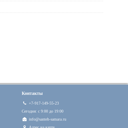
Контакты
+7-917-149-55-23
Сегодня: c 9:00 до 19:00
info@santeh-samara.ru
Адрес на карте