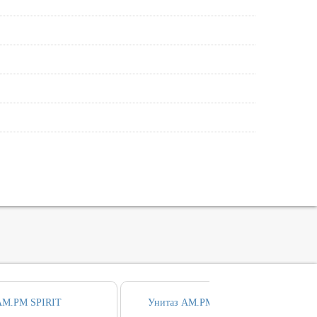
AM.PM SPIRIT
Унитаз AM.PM SPIRIT безободовый