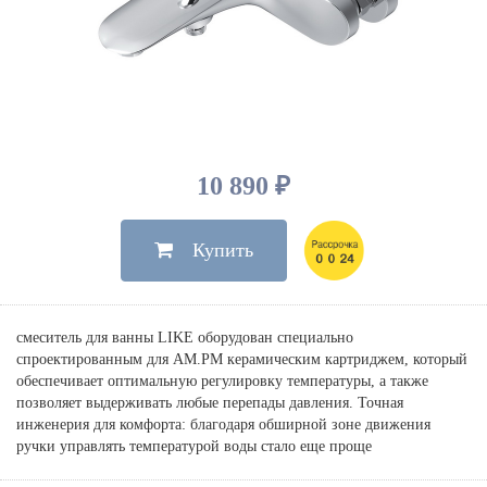
Душевые лейки, шланги
Электрические
Мыльницы
Инсталляции, клавиши
Для ванны
Встроенный верхний душ
Комплектующие
Стаканы
Для унитазов
Светильники
Для душа
Встроенные смесители для душа
Полки
Для раковин, биде, писсуаров
Золото, бронза
Для биде
Внутренние части
Полотенцедержатели
Клавиши смыва
Для кухни
Бумагодержатели
Комплект инсталляция и унитаз
Для кухни с выдвижным изливом
10 890 ₽
Ершики
Напольные для ванны и
Другие
настенные для раковины
Купить
Крючки
На борт ванны
Дозаторы
Сифоны, вентили,
принадлежности
Стойки
смеситель для ванны LIKE оборудован специально
Гигиенические наборы
спроектированным для AM.PM керамическим картриджем, который
обеспечивает оптимальную регулировку температуры, а также
позволяет выдерживать любые перепады давления. Точная
инженерия для комфорта: благодаря обширной зоне движения
ручки управлять температурой воды стало еще проще