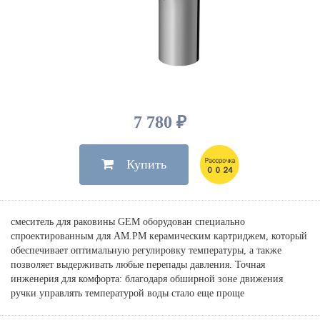
Душевые лейки, шланги
Электрические
Мыльницы
Инсталляции, клавиши
Для ванны
Встроенный верхний душ
Комплектующие
Стаканы
Для унитазов
Светильники
Для душа
Встроенные смесители для душа
Полки
Для раковин, биде, писсуаров
Золото, бронза
Для биде
Внутренние части
Полотенцедержатели
Клавиши смыва
Для кухни
Бумагодержатели
Комплект инсталляция и унитаз
Для кухни с выдвижным изливом
7 780 ₽
Ершики
Напольные для ванны и
Другие
настенные для раковины
Купить
Крючки
На борт ванны
Дозаторы
Сифоны, вентили,
принадлежности
Стойки
смеситель для раковины GEM оборудован специально
Гигиенические наборы
спроектированным для AM.PM керамическим картриджем, который
обеспечивает оптимальную регулировку температуры, а также
позволяет выдерживать любые перепады давления. Точная
инженерия для комфорта: благодаря обширной зоне движения
ручки управлять температурой воды стало еще проще